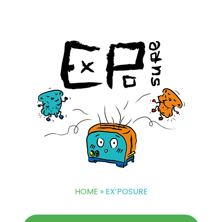
HOME
»
EX’POSURE